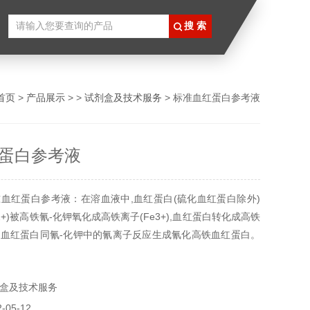
首页
>
产品展示
> >
试剂盒及技术服务
> 标准血红蛋白参考液
蛋白参考液
血红蛋白参考液：在溶血液中,血红蛋白(硫化血红蛋白除外)
2+)被高铁氰-化钾氧化成高铁离子(Fe3+),血红蛋白转化成高铁
血红蛋白同氰-化钾中的氰离子反应生成氰化高铁血红蛋白。
白在波长540mm左右有一个较宽的吸收峰,它在540nm处的吸
中的浓度成正比。
盒及技术服务
05-12