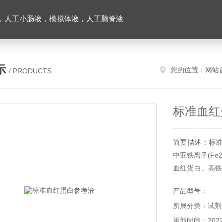
，人工小肠液，模拟体液，人工脑脊液
示
您的位置：
网站
/ PRODUCTS
标准血红
简要描述：标准
中亚铁离子(Fe
血红蛋白。高铁
氰化高铁血红蛋
产品型号：
光度同它在溶液
所属分类：试剂
更新时间：2022-