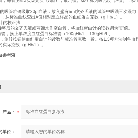
管，每管测量3次吸光度（A值），取均值。纵坐标为吸光度（A值），横坐标
定过的吸管准确吸取20μl血液，放入盛有5ml文齐氏液的试管中吸洗三次混
，从标准曲线查出A值相对应血样品的血红蛋白克数（g Hb/L）。
白计的校正法:
0倍稀释后的文齐氏液或蒸馏水作空白管，将血红蛋白计的读数调为“0"值。
白管，换上单浓度血红蛋白标准管（100gHb/L、130gHb/L、
b/L），旋转按钮使血红蛋白计的读数与标准管克数一致。按1.3项方法制
实际克数（g Hb/L）。
白参考液
价
产品：
的单位：