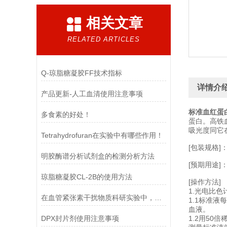
相关文章
RELATED ARTICLES
Q-琼脂糖凝胶FF技术指标
详情介
产品更新-人工血清使用注意事项
标准血红蛋
多食素的好处！
蛋白。高铁
吸光度同它
Tetrahydrofuran在实验中有哪些作用！
[包装规格]：
明胶酶谱分析试剂盒的检测分析方法
[预期用途
琼脂糖凝胶CL-2B的使用方法
[操作方法]
1.光电比色
在血管紧张素干扰物质科研实验中，需要注意的事项
1.1标准液每
血液。
DPX封片剂使用注意事项
1.2用5