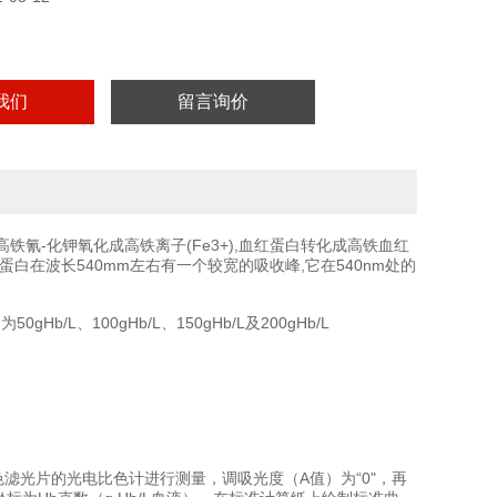
我们
留言询价
高铁氰-化钾氧化成高铁离子(Fe3+),血红蛋白转化成高铁血红
在波长540mm左右有一个较宽的吸收峰,它在540nm处的
/L、100gHb/L、150gHb/L及200gHb/L
色滤光片的光电比色计进行测量，调吸光度（A值）为“0"，再