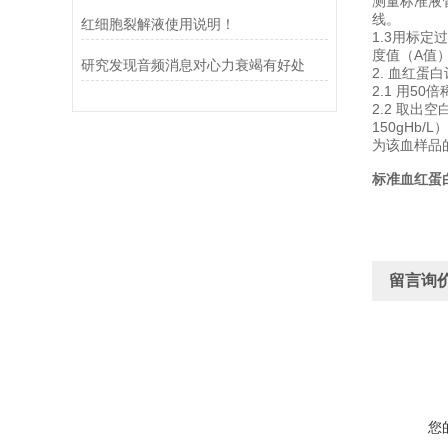
测量标准液
线。
红细胞裂解液使用说明！
1.3用标
度值（A值）
研究发现音频消息对心力衰竭有好处
2. 血红蛋
2.1 用5
2.2 取出空
150gH
为该血样品的
标准血红蛋
留言询
您