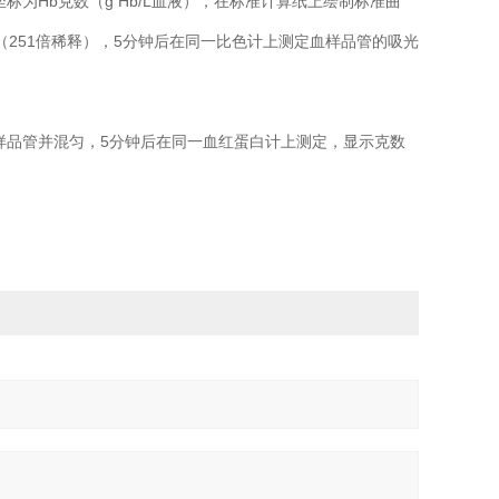
为Hb克数（g Hb/L血液），在标准计算纸上绘制标准曲
匀（251倍稀释），5分钟后在同一比色计上测定血样品管的吸光
备血样品管并混匀，5分钟后在同一血红蛋白计上测定，显示克数