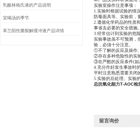
乳酸林格氏液的产品说明
实验室操作注意事项：
1.实验时根据试验的
防毒面具等。实验前，
宜喝汤的季节
2.遵循化学药品的性
事省去必要的安全措施
革兰阳性菌裂解缓冲液产品详情
3.经常估计到实验的危
实验事故虽不可预测，
验，必须十分注意。
①不了解的反应及操作;
②存在多种危险性的实验
③在严酷的反应条件(如
4.充分作好发生事故时
平时注意熟悉需要关闭
5.实验的后处理。实
总抗氧化能力T-AOC检
留言询价