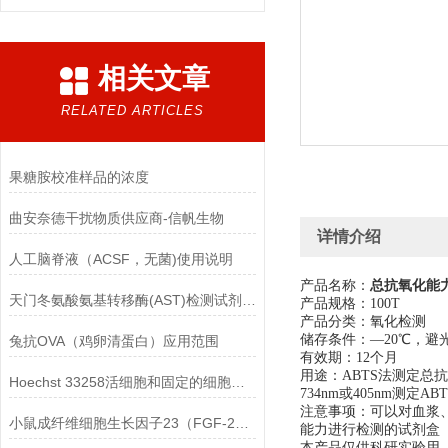
相关文章
RELATED ARTICLES
果糖胺校准样品的浓度
曲安奈德干扰物质供应商-信帆生物
详情介绍
人工脑脊液（ACSF，无菌)使用说明
产品名称：
总抗氧化能力
天门冬氨酸氨基转移酶(AST)检测试剂盒(赖氏微板法)的参考范围
产品规格：100T
产品分类：氧化检测
储存条件：—20℃，避
兔抗OVA（鸡卵清蛋白）应用范围
有效期：12个月
用途：ABTS法测定总
Hoechst 33258活细胞和固定的细胞均可标记
734nm或405nm测
注意事项：可以对血浆、
小鼠成纤维细胞生长因子23（FGF-23）ELISA检测试剂盒的保存方法
能力进行检测的试剂盒
本产品仅供科研实验用