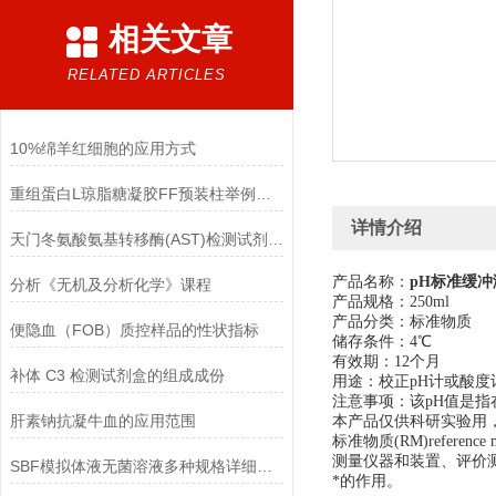
相关文章
RELATED ARTICLES
10%绵羊红细胞的应用方式
重组蛋白L琼脂糖凝胶FF预装柱举例使用
详情介绍
天门冬氨酸氨基转移酶(AST)检测试剂盒(赖氏微板法)的参考范围
产品名称：
pH标准缓冲溶
分析《无机及分析化学》课程
产品规格：250ml
产品分类：标准物质
便隐血（FOB）质控样品的性状指标
储存条件：4℃
有效期：12个月
补体 C3 检测试剂盒的组成成份
用途：校正pH计或酸度
注意事项：该pH值是指在
肝素钠抗凝牛血的应用范围
本产品仅供科研实验用
标准物质(RM)refer
测量仪器和装置、评价
SBF模拟体液无菌溶液多种规格详细说明
*的作用。