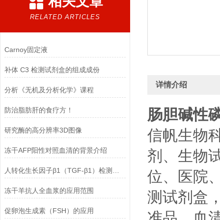
相关文章
RELATED ARTICLES
Carnoy固定液
补体 C3 检测试剂盒的组成成份
详情介绍
分析《无机及分析化学》课程
防治脂肪肝的食疗方！
肠胆碱性
研究酶的高分辨率3D图像
信帆生物
冻干AFP阳性对照血清的背景介绍
剂、生物
人转化生长因子β1（TGF-β1）检测试剂盒(ELISA方法) 的正确使用方法
位、医院
冻干羊抗人全血浆的应用范围
测试剂盒
促卵泡生成素（FSH）的应用
准品、血