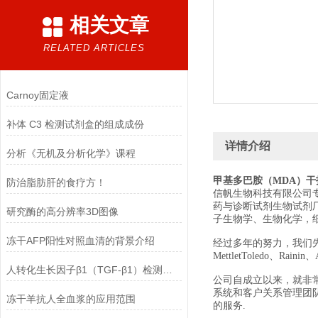
相关文章
RELATED ARTICLES
Carnoy固定液
补体 C3 检测试剂盒的组成成份
详情介绍
分析《无机及分析化学》课程
甲基多巴胺（MDA）干
防治脂肪肝的食疗方！
信帆生物科技有限公司
药与诊断试剂生物试剂
研究酶的高分辨率3D图像
子生物学、生物化学，
冻干AFP阳性对照血清的背景介绍
经过多年的努力，我们先后经销美国
MettletToledo、Raini
人转化生长因子β1（TGF-β1）检测试剂盒(ELISA方法) 的正确使用方法
公司自成立以来，就非
系统和客户关系管理团
冻干羊抗人全血浆的应用范围
的服务.