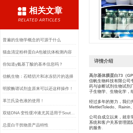
相关文章
RELATED ARTICLES
普遍的生物学概念的可源于什么
猫血清淀粉样蛋白A包被抗体检测内容
详情介绍
你知道γ氨基丁酸的基本信息吗？
高尔基体膜蛋白73（GP
信帆生物：石蜡切片和冰冻切片的选择​
信帆生物科技有限公司
药与诊断试剂生物试剂
明胶酶谱试剂盒原来可以还这样操作！
子生物学、生物化学，
革兰氏染色液的使用！
经过多年的努力，我们先后经销美
MettletToledo、Rain
双链DNA 变性缓冲液尤其适用于Southern blot 实验
公司自成立以来，就非
系统和客户关系管理团
总蛋白干扰物质产品特性
的服务.