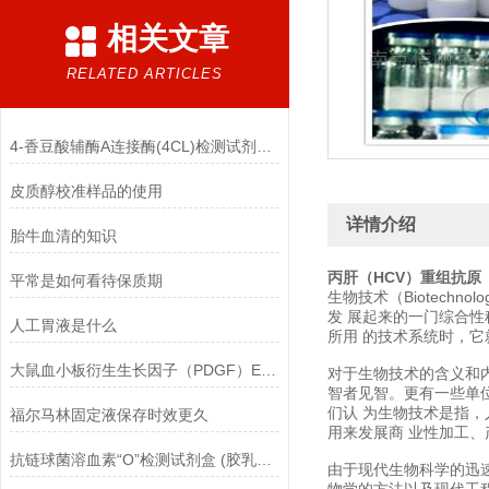
相关文章
RELATED ARTICLES
4-香豆酸辅酶A连接酶(4CL)检测试剂盒(香豆酸微板法)的自备材料
皮质醇校准样品的使用
详情介绍
胎牛血清的知识
丙肝（HCV）重组抗原
平常是如何看待保质期
生物技术（Biotec
发 展起来的一门综合性科
人工胃液是什么
所用 的技术系统时，它
大鼠血小板衍生生长因子（PDGF）ELISA试剂盒有什么优点？
对于生物技术的含义和
智者见智。更有一些单
们认 为生物技术是指
福尔马林固定液保存时效更久
用来发展商 业性加工
抗链球菌溶血素“O”检测试剂盒 (胶乳凝集法)的主要组成
由于现代生物科学的迅