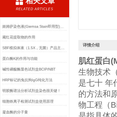
相关文章
RELATED ARTICLES
姬姆萨染色液(Giemsa Stain即用型)的注意事项
藏红花提取物的作用
详情介绍
SBF模拟体液（1.5X，无菌）产品主要成分
蛋白酶K的作用与功能
肌红蛋白(
碱性磷酸酶显色试剂盒BCIP/NBT
生物技术（
HRP标记的兔抗狗IgG纯化方法
是七十 
明胶酶谱法分析试剂盒染色很关键！
的方法和
细胞铁离子检测试剂盒使用原理
物工程（Bi
凝血酶的分子量
是指具体