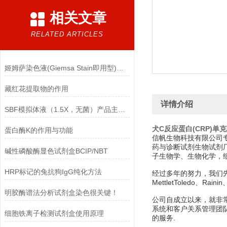
相关文章
RELATED ARTICLES
姬姆萨染色液(Giemsa Stain即用型)的注意事项
藏红花提取物的作用
详情介绍
SBF模拟体液（1.5X，无菌）产品主要成分
犬C反应蛋白(CRP)单
蛋白酶K的作用与功能
信帆生物科技有限公司
药与诊断试剂生物试剂
碱性磷酸酶显色试剂盒BCIP/NBT
子生物学、生物化学，
HRP标记的兔抗狗IgG纯化方法
经过多年的努力，我们先后经销美
MettletToledo、Rain
明胶酶谱法分析试剂盒染色很关键！
公司自成立以来，就非
系统和客户关系管理团
细胞铁离子检测试剂盒使用原理
的服务.