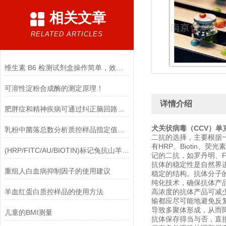
相关文章
RELATED ARTICLES
维生素 B6 检测试剂盒操作简单，效果好
可溶性淀粉合成酶的测定原理！
详情介绍
肥胖症和精神疾病可通过纠正脑回路解决
犬关状病毒（CCV）单
​乳粉中菌落总数分析质控样品指定值范围参考
二抗的选择，主要根据
有HRP、Biotin、
(HRP/FITC/AU/BIOTIN)标记兔抗山羊 IgG （H+L)使用建议
记的二抗，如罗丹明、F
抗体的稳定性是自然界
重组人白血病抑制因子的使用建议
稳定的结构。抗体分子的
纯化技术，确保抗体产
羊血红蛋白质控样品的使用方法
高浓度的抗体产品可减少
输都应尽可能地避免反
导致多聚体形成，从而
儿童的BMI测量
抗体保存得当与否，直