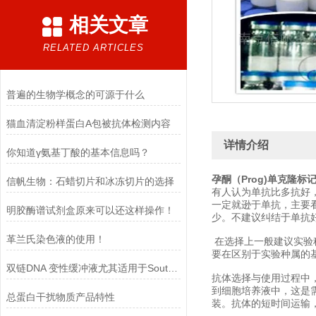
相关文章
RELATED ARTICLES
普遍的生物学概念的可源于什么
猫血清淀粉样蛋白A包被抗体检测内容
详情介绍
你知道γ氨基丁酸的基本信息吗？
孕酮（Prog)单克隆标
信帆生物：石蜡切片和冰冻切片的选择​
有人认为单抗比多抗好
一定就逊于单抗，主要
明胶酶谱试剂盒原来可以还这样操作！
少。不建议纠结于单抗
革兰氏染色液的使用！
在选择上一般建议实验
要在区别于实验种属的
双链DNA 变性缓冲液尤其适用于Southern blot 实验
抗体选择与使用过程中
到细胞培养液中，这是
总蛋白干扰物质产品特性
装。抗体的短时间运输