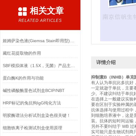
相关文章
RELATED ARTICLES
姬姆萨染色液(Giemsa Stain即用型)的注意事项
藏红花提取物的作用
详情介绍
SBF模拟体液（1.5X，无菌）产品主要成分
抑制素B（INHB）单
蛋白酶K的作用与功能
有人认为单抗比多抗好
一定就逊于单抗，主要
碱性磷酸酶显色试剂盒BCIP/NBT
少。不建议纠结于单抗
在选择上一般建议实验
HRP标记的兔抗狗IgG纯化方法
要在区别于实验种属的
抗体选择与使用过程中
明胶酶谱法分析试剂盒染色很关键！
到细胞培养液中，这是
装。抗体的短时间运输
另外不要纠结于 WB
细胞铁离子检测试剂盒使用原理
实可能只是生物试剂商