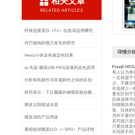
相关文章
RELATED ARTICLES
纤维连接蛋白（Fn）抗血清适用哪些实验
对巴顿病的视力丧失的研究
详情介
Heinz小体染色液染色结果
Freeβ-H
ai-先蓝-糖原(AB-PAS)染液的染色原理
有人认为单
一定就逊于
分析有机耕作与常规耕作之间的区别
少。不建议
在选择上一
研究表示：下丘脑腹外侧视前核在睡眠中其中至关重要的作用
要在区别于
抗体选择与
阐述太阳能滤水器
到细胞培养
装。抗体的
另外不要纠
猪血清的产品用途
实可能只是
只要抗体是
重组链球菌蛋白G（r-SPG）产品详情
不同而不同