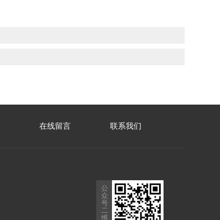
在线留言
联系我们
公
众
号
二
维