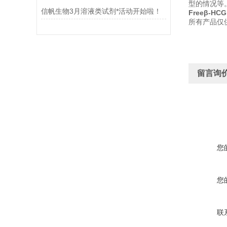
型的情况等
信帆生物3月溶液类试剂*活动开始啦！
Freeβ-H
所有产品仅
留言询
您
您
联