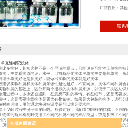
厂商性质：其他
联系
绍
CG 单克隆标记抗体
抗比多抗好，其实这并不是一个严谨的观点，只能说在可能性上单抗的特
单抗，主要看抗原的设计水平。目前商品化抗体里单抗主要是鼠单抗、兔
纠结于单抗好还是多抗好，能做出实验的抗体就是好抗体。
般建议实验种属和抗体种属亲缘性越远越好，不宜同源。抗体不同种属会
实验种属的基础上，区分开两个指标的抗体种属来源，以便于二抗区别识
使用过程中，多少还会遇到一些意想不到的事情。有些细节，还是需要多
液中，这是需要注意抗体是否含有叠氮钠。如果是大包装的抗体，进行分
短时间运输，用普通冰块保持温度是可以满足要求的。
结于 WB 过程中分子量的问题。很多时候，我们看到同样的抗体，不同
生物试剂商只检测时使用了不同的种属不同的样品类型，或是参照了不同
对的，目的条带只会出现在相同的位置。关于分子量的问题，一般不建议看
。所以在检测蛋白之前，我们可以通过数据库或参考文献，对将要检测的