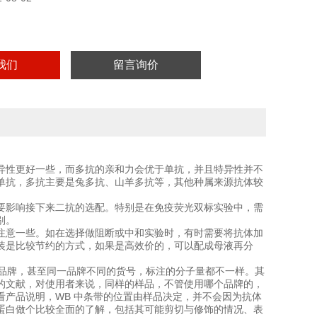
我们
留言询价
异性更好一些，而多抗的亲和力会优于单抗，并且特异性并不
单抗，多抗主要是兔多抗、山羊多抗等，其他种属来源抗体较
要影响接下来二抗的选配。特别是在免疫荧光双标实验中，需
别。
注意一些。如在选择做阻断或中和实验时，有时需要将抗体加
装是比较节约的方式，如果是高效价的，可以配成母液再分
的品牌，甚至同一品牌不同的货号，标注的分子量都不一样。其
的文献，对使用者来说，同样的样品，不管使用哪个品牌的，
产品说明，WB 中条带的位置由样品决定，并不会因为抗体
蛋白做个比较全面的了解，包括其可能剪切与修饰的情况、表