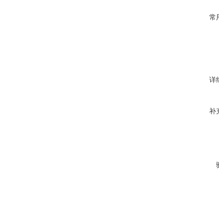
常
详
补