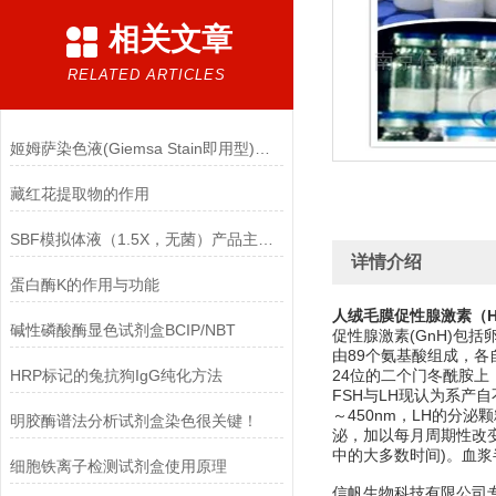
相关文章
RELATED ARTICLES
姬姆萨染色液(Giemsa Stain即用型)的注意事项
藏红花提取物的作用
SBF模拟体液（1.5X，无菌）产品主要成分
详情介绍
蛋白酶K的作用与功能
人绒毛膜促性腺激素（
碱性磷酸酶显色试剂盒BCIP/NBT
促性腺激素(GnH)包括
由89个氨基酸组成，各自
HRP标记的兔抗狗IgG纯化方法
24位的二个门冬酰胺上
FSH与LH现认为系产自
～450nm，LH的分泌
明胶酶谱法分析试剂盒染色很关键！
泌，加以每月周期性改变，
中的大多数时间)。血浆半
细胞铁离子检测试剂盒使用原理
信帆生物科技有限公司