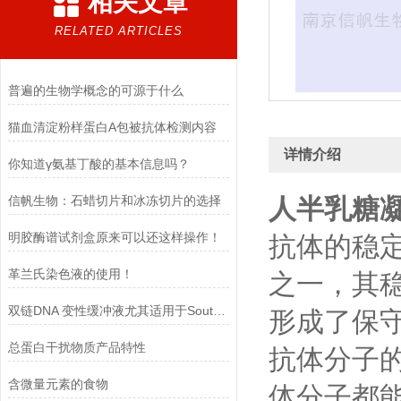
相关文章
RELATED ARTICLES
普遍的生物学概念的可源于什么
猫血清淀粉样蛋白A包被抗体检测内容
详情介绍
你知道γ氨基丁酸的基本信息吗？
信帆生物：石蜡切片和冰冻切片的选择​
人半乳糖凝
明胶酶谱试剂盒原来可以还这样操作！
抗体的稳
革兰氏染色液的使用！
之一，其
双链DNA 变性缓冲液尤其适用于Southern blot 实验
形成了保
总蛋白干扰物质产品特性
抗体分子的
含微量元素的食物
体分子都