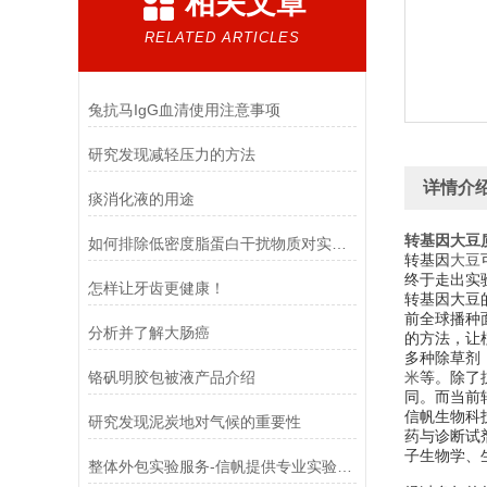
相关文章
RELATED ARTICLES
兔抗马IgG血清使用注意事项
研究发现减轻压力的方法
详情介
痰消化液的用途
转基因大豆
如何排除低密度脂蛋白干扰物质对实验的影响
转基因
大豆
终于走出实
怎样让牙齿更健康！
转基因大豆
前全球播种
分析并了解大肠癌
的方法，让
多种除草剂
​铬矾明胶包被液产品介绍
等。除了
米
同。而当前
信帆生物科
研究发现泥炭地对气候的重要性
药与诊断试
子生物学、
整体外包实验服务-信帆提供专业实验服务！