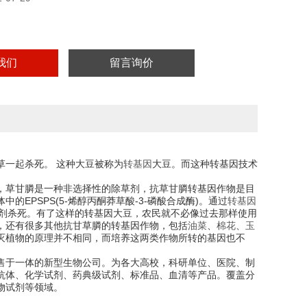
我们
留言询价
草一起杀死。 这种大豆被称为
大豆。而这种转基因技术
转基因
，草甘膦是一种非选择性的除草剂，抗草甘膦转基因作物是目
PSPS(5-烯醇丙酮莽草酸-3-磷酸合成酶)。通过
转基因
草剂杀死。有了这样的转基因大豆，农民就不必像过去那样使用
，还有很多其他抗甘草膦的转基因作物，包括
、
、
油菜
棉花
玉
灭植物的原理并不相同，而培养这两类作物所转的基因也不
售于一体的新型生物公司。为各大高校，科研单位、医院、制
抗体、化学试剂、药典级试剂、标准品、血清等产品。覆盖分
物试剂等领域。