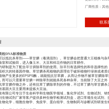
厂商性质：其他
联系
绍
质粒DNA标准物质
可以抵抗杀草剂——草甘膦
（毒滴混剂）
。草甘膦会把普通
植株与杂
大豆
验室和试验田，进入像
、大豆和
作物的日常耕作。
玉米
棉花
的研制是为了配合
除草剂的使用。
有选择性的和非选择性的
草甘膦
除草剂
面积大的转基因作物。草甘膦杀死植物的原理在于破坏植物叶绿体或者质体中的E
植物产生更多的EPSPS酶，就能抵抗甘草膦，从而让作物不被草甘膦除
，而可以只需要草甘膦一种除草剂就能杀死各种杂草。当前除了大豆之外
抗草甘膦作物之外，还有抗草丁膦除草剂的作物，不过草丁膦与草甘膦杀
转基因大豆主要用来提炼大豆油。
技有限公司专注于生命科学和生物医学领域，集化学试剂、生物试剂、销
剂生物试剂厂家等客户提供多种生物学检测试剂盒，进口常规生化试剂、
生物化学，细胞生物学、免疫学、蛋白组学、生物制药与诊断试剂研发生