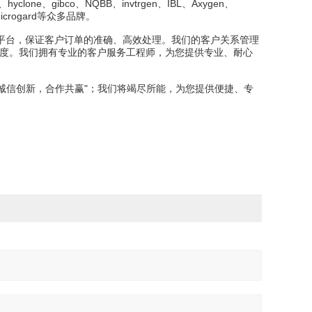
one、gibco、NQBB、invtrgen、IBL、Axygen、
x、Microgard等众多品牌。
平台，保证客户订单的准确、高效处理。我们的客户关系管理
意度。我们拥有专业的客户服务工程师，为您提供专业、耐心
“诚信创新，合作共赢"；我们将竭尽所能，为您提供便捷、专