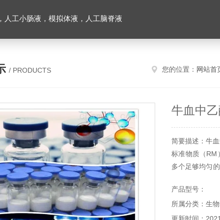
，人工小肠液，模拟体液，人工脑脊液
示
您的位置：
网站首
/ PRODUCTS
牛血中乙
简要描述：牛血
标准物质（RM）r
多个足够均匀的
测量仪器和装
产品型号：
员的操作技术水
所属分类：生物
用。所有产品仅
更新时间：2021-