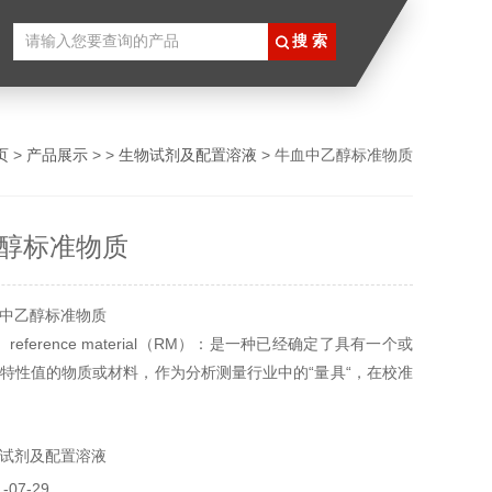
页
>
产品展示
> >
生物试剂及配置溶液
> 牛血中乙醇标准物质
醇标准物质
中乙醇标准物质
eference material（RM）：是一种已经确定了具有一个或
特性值的物质或材料，作为分析测量行业中的“量具“，在校准
置、评价测量分析方法、测量物质或材料特性值和考核分析人
平，以及在生物试剂过程中产品的质量控制等领域起着*的作
试剂及配置溶液
供科研使用，不得用于食用，医疗等其它用途。
07-29