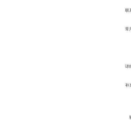
联
常
详
补