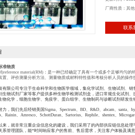
厂商性质：其他
联系
绍
标准物质
M)reference material(RM)：是一种已经确定了具有一个或多个
装置、评价测量分析方法、测量物质或材料特性值和考核分析人员的操作
技有限公司专注于生命科学和生物医学领域，集化学试剂、生物试剂、销
剂生物试剂厂家等客户提供多种生物学检测试剂盒，进口常规生化试剂、
生物化学，细胞生物学、免疫学、蛋白组学、生物制药与诊断试剂研发生
我们先后经销美国Sigma、Spectrum、BD、R&D、abcam、santa、hyclon
edo、Rainin、Amresco、SchottDuran、Sartorius、Rephile、shentex、Mi
以来，就非常注重企业信息化的建设，我们采用了的内部供应链信息处理
关系管理团队，能*时间响应客户的售前、售后需求，关注客户体验及满