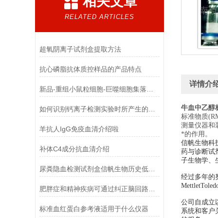
相关文章
RELATED ARTICLES
超氧阴离子试剂盒提取方法
抗心磷脂抗体质控样品的产品特点
详情介
新品-重组小鼠粒细胞-巨噬细胞集落刺激因子使用指南
牛血中乙醇
如何识别钙离子检测实验时所产生的干扰物质
标准物质(R
测量仪器和
羊抗人IgG免疫血清介绍啦
*的作用。
信帆生物科
补体C4成分抗血清介绍
药与诊断试
子生物学、
尿粪隐血检测试剂盒信帆生物历史低，*！
经过多年的努力，
MettletTol
肥胖症和精神疾病可通过纠正脑回路解决
公司自成立
标准血红蛋白参考液适用于什么仪器
系统和客户