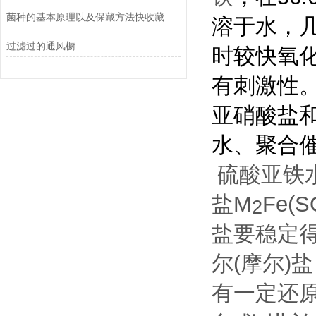
菌种的基本原理以及保藏方法快收藏
溶于水，
过滤过的通风橱
时较快氧化
有刺激性
亚硝酸盐
水、聚合
硫酸亚铁
盐M
Fe(S
2
盐要稳定得
尔(摩尔)
有一定还