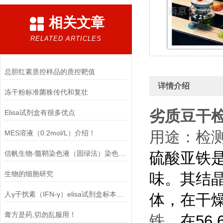
相关文章
RELATED ARTICLES
总胆红素质控样品的质控靶值
详情介绍
冻干粉标准菌株传代和复壮
劣质豆干
Elisa试剂盒有很多优点
用途：检
MES溶液（0.2mol/L）介绍！
信帆生物-髓鞘染色液（固绿法）染色结果
硫酸亚铁是
生物的细胞研究
味。其结
人γ干扰素（IFN-γ）elisa试剂盒标本保存
体，在干
膏方是药,切勿乱服用！
铁
，在56