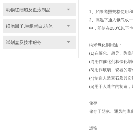
动物红细胞及血液制品
1、如果遵照规格使用
2、高温下通入氢气或
细胞因子.重组蛋白.抗体
中，即使在250℃以
试剂盒及技术服务
纳米氧化铜用途：
(1)在催化、超导、陶
(2)用作催化剂和催化
(3)用作玻璃、瓷器的
(4)制造人造宝石及其
(5)用于人造丝的制造
储存
储存于阴凉、通风的库
运输