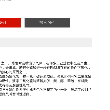
我们
留言询价
，
之一。
爆发时会喷出该气体，在许多工业过程中也会产生二
中，会形成
。若把亚硫酸进一步在PM2.5存在的条件下氧化，
的担心的原因之一。
原成为硫化氢，被一氧化碳还原成硫。强氧化剂可将二氧化硫
助燃性。液态二氧化硫能溶解如胺、醚、醇、苯酚、有机酸、
成有毒及腐蚀性蒸气。
硫与被漂白物反应生成无色的不稳定的化合物，破坏了起到品
漂白又叫暂时性漂白。