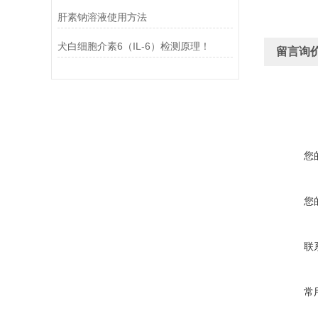
肝素钠溶液使用方法
犬白细胞介素6（IL-6）检测原理！
留言询
您
您
联
常