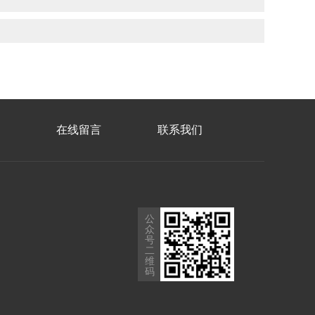
在线留言
联系我们
公
众
号
二
维
码