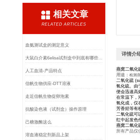
相关文章
RELATED ARTICLES
血氨测试盒的测定意义
详情介
大鼠白介素6elisa试剂盒中到底有哪些试剂
燕窝二氧化
人工血清-产品特点
用途：
检测
二氧化硫 (sul
信帆生物供应-DTT溶液
氧化硫。由
便会迅速高
走近信帆生物促卵泡素
在常温下，
氧化成
，仅
芳香烃等有
抗酸染色液（试剂盒）操作原理
二氧化硫可
红中起发色
己糖激酶这么
燕窝二氧化
所有产品仅
溶血液稳定剂新品上架