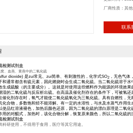
厂商性质：其他
联系
绍
硫检测试剂盒
燕窝、血燕、黄燕中的二氧化硫
fur dioxide) 是zui常见、zui简单
，化学式SO
，无色气体
、有刺激性的
2
于
和
通常都含有硫元素，因此燃烧时会生成二氧化硫。当二氧化硫溶于水
效生成硫酸（
的主要成分）。这就是对使用这些燃料作为能源的环境效果
潮湿的二氧化硫与
反应析出硫。在高温及催化剂存在的条件下，可被氢还
在催化剂存在时，氧气才能使二氧化硫氧化为三氧化硫。具有自燃性，无
机化合物，多数饱和烃不能溶解。有一定的水溶性，与水及水蒸气作用生
以使
褪色，加热后颜色还原，因为二氧化硫的漂白原理是二氧化
品红溶液
作用的对醌式，加热时，该化合物分解，恢复原来颜色，所以二氧化硫的
硫检测试剂盒
供科研使用，不得用于食用，医疗等其它用途。