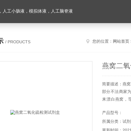
，人工小肠液，模拟体液，人工脑脊液
示
您的位置：
网站首页
/ PRODUCTS
燕窝二氧
简要描述：燕窝
部分不法商家
来漂白燕窝，
燕、黄燕中的
产品型号：
它用途。
所属分类：试剂
更新时间：2021-