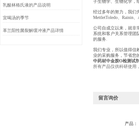
子生物学、生物化学，
乳酸林格氏液的产品说明
经过多年的努力，我们先后经销美国
宜喝汤的季节
MettletToledo、Raini
公司自成立以来，就非
革兰阳性菌裂解缓冲液产品详情
系统和客户关系管理团
的服务.
我们专业，所以值得信
业的采购服务，节省您
中药材中金胺O检测试
所有产品仅供科研使用
留言询价
产品：