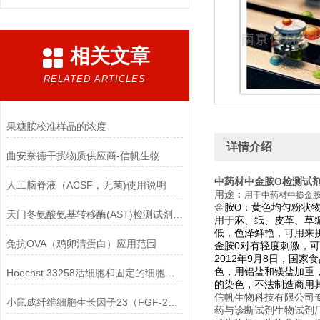
相关文章
RELATED ARTICLES
果糖胺校准样品的浓度
详情介绍
曲安奈德干扰物质供应商-信帆生物
中药材中金胺O检测试
人工脑脊液（ACSF，无菌)使用说明
用途：
用于中药材中掺金
黄色均匀粉状
金
胺O：
天门冬氨酸氨基转移酶(AST)检测试剂盒(赖氏微板法)的参考范围
用于麻、纸、皮革、草
低，色泽鲜艳，可用来
兔抗OVA（鸡卵清蛋白）应用范围
金胺0对
有轻度刺激，可
2012年9月8日，国
色，用铝盐和镁盐加重
Hoechst 33258活细胞和固定的细胞均可标记
的染色，不法制造商用
信帆生物科技有限公司
小鼠成纤维细胞生长因子23（FGF-23）ELISA检测试剂盒的保存方法
药与诊断试剂生物试剂