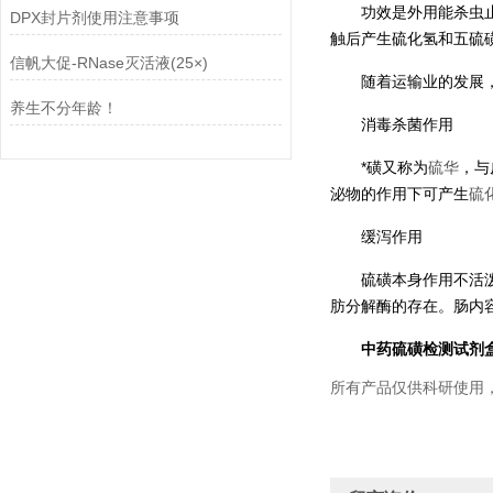
功效是外用能杀虫
DPX封片剂使用注意事项
触后产生硫化氢和五硫
信帆大促-RNase灭活液(25×)
随着运输业的发展
养生不分年龄！
消毒杀菌作用
*磺又称为
硫华
，与
泌物的作用下可产生
硫
缓泻作用
硫磺本身作用不活
肪分解酶的存在。肠内
中药硫磺检测试剂
所有产品仅供科研使用