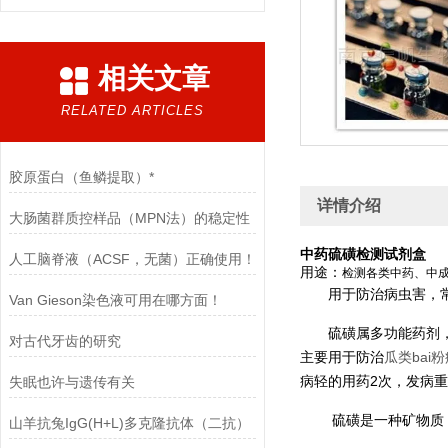
相关文章
RELATED ARTICLES
胶原蛋白（鱼鳞提取）*
详情介绍
大肠菌群质控样品（MPN法）的稳定性
中药硫磺检测试剂盒
人工脑脊液（ACSF，无菌）正确使用！
用途：
检测各类中药、中
用于防治病虫害，
Van Gieson染色液可用在哪方面！
硫磺属多功能药剂
对古代牙齿的研究
主要用于防治
瓜类bai
病轻的用药2次，发病重
失眠也许与遗传有关
硫磺是一种矿物质
山羊抗兔IgG(H+L)多克隆抗体（二抗）