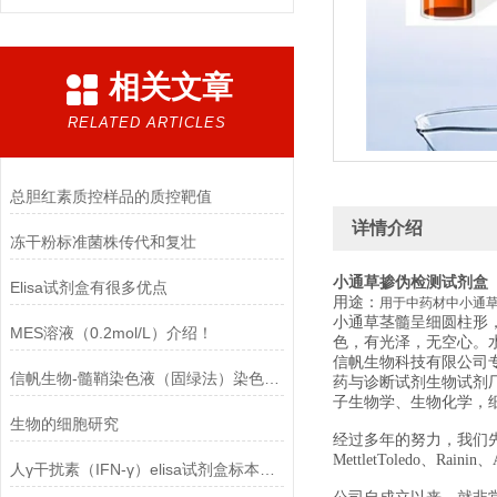
相关文章
RELATED ARTICLES
总胆红素质控样品的质控靶值
详情介绍
冻干粉标准菌株传代和复壮
小通草掺伪检测试剂盒
Elisa试剂盒有很多优点
用途：
用于中药材中小通
茎髓呈细圆柱形
小通草
MES溶液（0.2mol/L）介绍！
色，有光泽，无空心。
信帆生物科技有限公司
信帆生物-髓鞘染色液（固绿法）染色结果
药与诊断试剂生物试剂
子生物学、生物化学，
生物的细胞研究
经过多年的努力，我们先后经销美国
MettletToledo、Raini
人γ干扰素（IFN-γ）elisa试剂盒标本保存