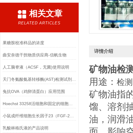
相关文章
RELATED ARTICLES
果糖胺校准样品的浓度
详情介绍
曲安奈德干扰物质供应商-信帆生物
矿物油检
人工脑脊液（ACSF，无菌)使用说明
用途：
天门冬氨酸氨基转移酶(AST)检测试剂盒(赖氏微板法)的参考范围
检测
兔抗OVA（鸡卵清蛋白）应用范围
矿物油指
Hoechst 33258活细胞和固定的细胞均可标记
馏、溶剂
小鼠成纤维细胞生长因子23（FGF-23）ELISA检测试剂盒的保存方法
油，润滑
乳酸林格氏液的产品说明
面，影响