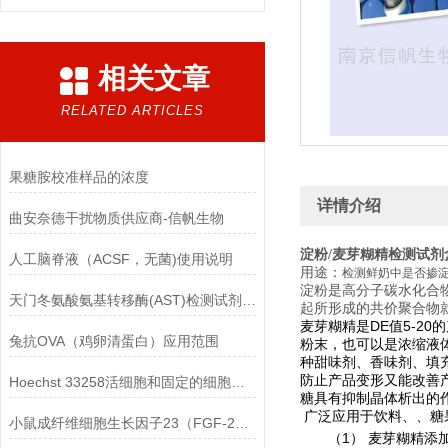
相关文章
RELATED ARTICLES
果糖胺校准样品的浓度
详情介绍
曲安奈德干扰物质供应商-信帆生物
淀粉/麦芽糊精检测试剂
人工脑脊液（ACSF，无菌)使用说明
用途：
检测鲜奶中是否掺
淀粉是高分子碳水化合
天门冬氨酸氨基转移酶(AST)检测试剂盒(赖氏微板法)的参考范围
起所形成的共价聚合物
麦芽糊精是DE值5-20的
兔抗OVA（鸡卵清蛋白）应用范围
粉末，也可以是浓缩液
种甜味剂、香味剂、填
防止产品变形又能改善
Hoechst 33258活细胞和固定的细胞均可标记
糖具有抑制晶体析出的作
广泛应用于饮料、
、糖
小鼠成纤维细胞生长因子23（FGF-23）ELISA检测试剂盒的保存方法
（1） 麦芽糊精