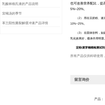
也可改善营养配比，提
乳酸林格氏液的产品说明
5%~20%。
宜喝汤的季节
（2） 用在豆奶粉、
革兰阳性菌裂解缓冲液产品详情
10%~25%。
（3） 在
固体饮料
，如
乳化效果好，载体作用明显。
淀粉/麦芽糊精检测试剂
所有产品仅供科研使用
留言询价
产品：