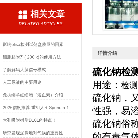
相关文章
RELATED ARTICLES
影响elisa检测试剂盒质量的因素
详情介绍
细胞粘附剂( 200 x)的使用方法
硫化钠检
了解解码大脑信号模式
用途：
人工尿液的主要用途
检测
兔抗绵羊红细胞（溶血素）介绍
硫化钠，
2026信帆推荐-重组人R-Spondin-1
性强，易
大孔吸附树脂D101的特点！
硫化钠俗
研究发现泥炭地对气候的重要性
的有毒
气