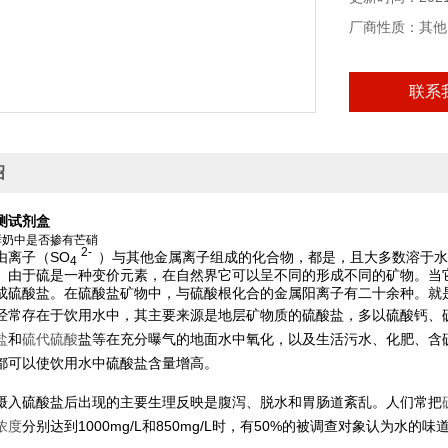
厂商性质：其他
联系
绍
测试剂盒
鲜奶中是否掺有芒硝
2-
由
离子（SO
）与其他金属离子组成的化合物，都是
，且大多数溶于水
4
。由于硫是一种变价元素，在自然界它可以呈不同的
形成不同的矿物。当
成硫酸盐。在硫酸盐矿物中，与硫酸根化合的金属阳离子有二十余种。就
经常存在于饮用水中，其主要来源是地层矿物质的硫酸盐，多以硫酸钙、
盐
和
硫代硫酸
盐等在充分曝气的地面水中氧化，以及生活污水、化肥、含
都可以使饮用水中硫酸盐含量增高。
摄入硫酸盐后出现的主要生理反映是腹泻、脱水和胃肠道紊乱。人们常把
浓度
分别达到1000mg/L和850mg/L时，有50%的被调查对象认为水的