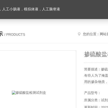
，人工小肠液，模拟体液，人工脑脊液
示
您的位置：
网站
/ PRODUCTS
掺硫酸盐
简要描述：掺硫
有些人为了掩
用的掺杂物质
入牛奶中而不
产品型号：
品仅供科研使用
所属分类：试剂
更新时间：2021-