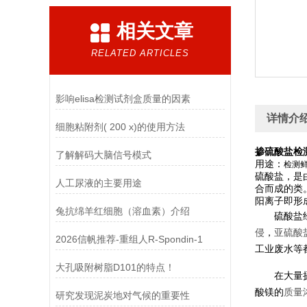
相关文章
RELATED ARTICLES
影响elisa检测试剂盒质量的因素
详情介
细胞粘附剂( 200 x)的使用方法
掺硫酸盐检
了解解码大脑信号模式
用途：
检测
硫酸盐，是
人工尿液的主要用途
合而成的
类
阳离子即形
兔抗绵羊红细胞（溶血素）介绍
硫酸盐
侵
，
亚硫酸
2026信帆推荐-重组人R-Spondin-1
工业废水等
大孔吸附树脂D101的特点！
在大量
酸镁的
质量
研究发现泥炭地对气候的重要性