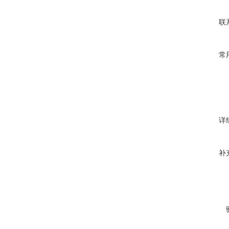
联
常
详
补