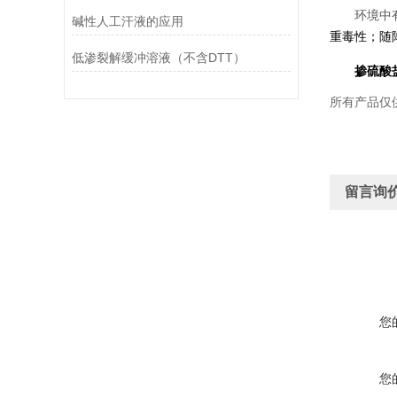
环境中
碱性人工汗液的应用
重
毒性；随
低渗裂解缓冲溶液（不含DTT）
掺硫酸
所有产品仅
留言询
您
您