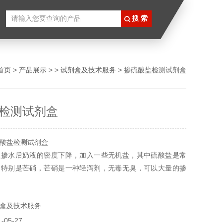
首页
>
产品展示
> >
试剂盒及技术服务
> 掺硫酸盐检测试剂盒
检测试剂盒
酸盐检测试剂盒
盖掺水后奶液的密度下降，加入一些无机盐，其中硫酸盐是常
，特别是芒硝，芒硝是一种轻泻剂，无毒无臭，可以大量的掺
引起凝块，本试剂盒可以快速检测鲜奶中是否掺有芒硝所有产
，不得用于食用，医疗等其它用途。
盒及技术服务
05-27