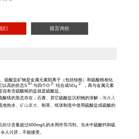
我们
留言询价
。硫酸盐矿物是金属元素阳离子（包括铵根）和硫酸根相化
6+
2-
2-
它以高的价态S
与四个O
结合成SO
，再与金属元素
4
是说有含硫酸根的盐就是硫酸盐。
硫酸镁的形态存在；石膏、其它硫酸盐沉积物的溶解；
海水入
硫地热水、
矿山废水
、制革、纸张制造中使用硫酸盐或硫酸的
硫酸镁
含量超过600mg/L的水用作导泻剂。当水中硫酸钙和硫
味道令人讨厌，不能接受。