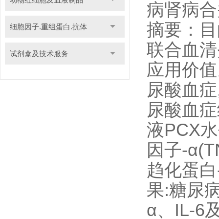
病肾病合
摘要：目的
细胞因子.重组蛋白.抗体
联合血清
试剂盒及技术服务
应用价值
尿酸血症
尿酸血症
液PCX
因子-α(
趋化蛋白-
果:糖尿
α、IL-