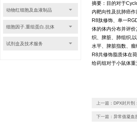
摘要：目的对于Cyclo
动物红细胞及血液制品
内靶向性及抗肺癌作
R8肽修饰、单一R
细胞因子.重组蛋白.抗体
体的体内分布并评价其
织、脾脏、肺组织,以瘤
试剂盒及技术服务
水平、脾脏指数、瘤
R8共修饰脂质体在
给药组对于小鼠体重无
上一篇：
DPX封片
下一篇：
异常值凝血