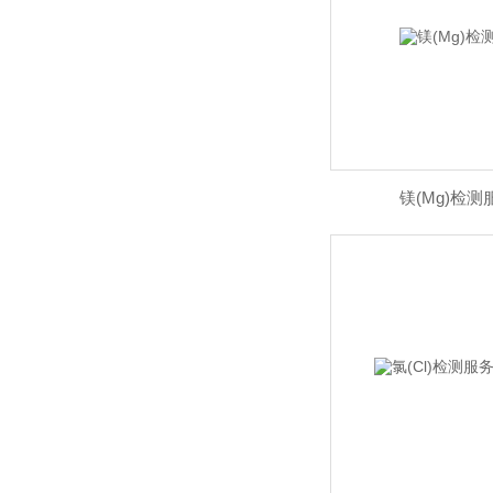
镁(Mg)检