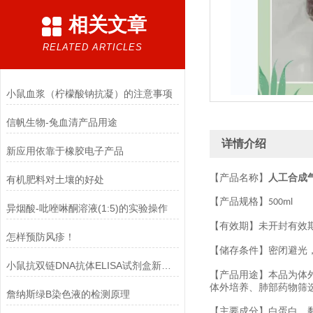
相关文章
RELATED ARTICLES
小鼠血浆（柠檬酸钠抗凝）的注意事项
信帆生物-兔血清产品用途
详情介绍
新应用依靠于橡胶电子产品
【产品名称】
人工合成
有机肥料对土壤的好处
【产品
规格
】
500ml
异烟酸-吡唑啉酮溶液(1:5)的实验操作
【有效期】未开封有效
怎样预防风疹！
【储存条件】密闭避光
小鼠抗双链DNA抗体ELISA试剂盒新一代产品正确的选择！
【产品用途】本品为体
体外培养、肺部药物筛
詹纳斯绿B染色液的检测原理
【主要成分】白蛋白、