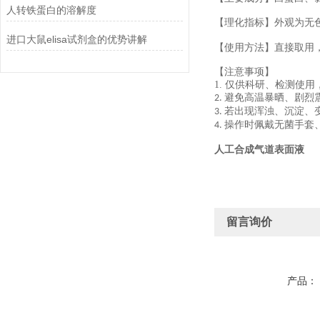
人转铁蛋白的溶解度
【理化指标】外观为无
进口大鼠elisa试剂盒的优势讲解
【使用方法】直接取用
【注意事项】
1.
仅供科研、检测使用
避免高温暴晒、剧烈
2.
若出现浑浊、沉淀、
3.
操作时佩戴无菌手套
4.
人工合成气道表面液
留言询价
产品：