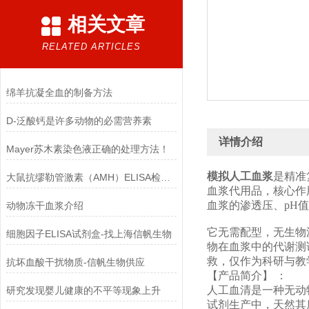
相关文章
RELATED ARTICLES
绵羊抗凝全血的制备方法
D-泛酸钙是许多动物的必需营养素
详情介绍
Mayer苏木素染色液正确的处理方法！
模拟人工血浆
是精准
大鼠抗缪勒管激素（AMH）ELISA检测试剂盒结果判断
血浆代用品，核心作
血浆的渗透压、
pH
动物冻干血浆介绍
它无需配型，无生物
细胞因子ELISA试剂盒-找上海信帆生物
物在血浆中的代谢测
救，仅作为科研与教
抗坏血酸干扰物质-信帆生物供应
【产品简介】
：
人工血清是一种无动
研究发现婴儿健康的不平等现象上升
试剂生产中，天然其