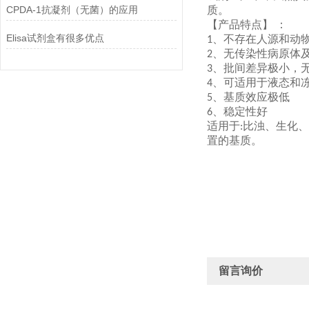
CPDA-1抗凝剂（无菌）的应用
质。
【产品特点】
：
Elisa试剂盒有很多优点
、不存在人源和动
1
、无传染性病原体
2
、批间差异极小，
3
、可适用于液态和
4
、基质效应极低
5
、稳定性好
6
适用于
比浊、生化、
:
置的基质。
留言询价