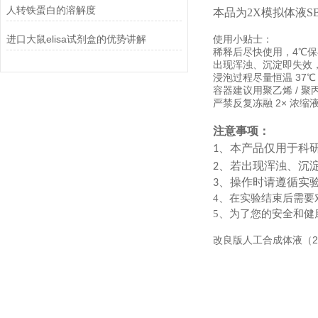
人转铁蛋白的溶解度
本品为
2X模拟体液S
进口大鼠elisa试剂盒的优势讲解
使用小贴士：
稀释后尽快使用，4℃保存
出现浑浊、沉淀即失效
浸泡过程尽量恒温 37
容器建议用聚乙烯 / 
严禁反复冻融 2× 浓缩
注意事项：
、
本产品仅用于科
1
、
若出现浑浊、沉
2
、
操作时请遵循实
3
4
、在实验结束后需要
5
、为了您的安全和健
改良版人工合成体液（2