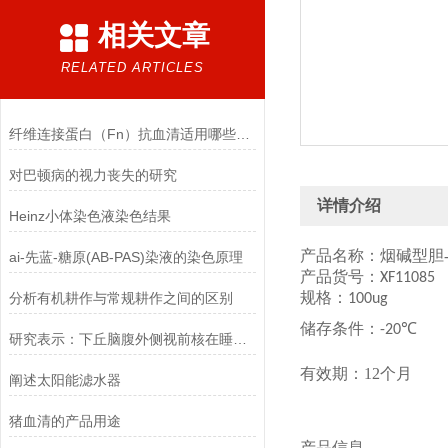
相关文章
RELATED ARTICLES
纤维连接蛋白（Fn）抗血清适用哪些实验
对巴顿病的视力丧失的研究
详情介绍
Heinz小体染色液染色结果
产品名称：烟碱型胆
ai-先蓝-糖原(AB-PAS)染液的染色原理
产品货号：
XF11085
规格：
分析有机耕作与常规耕作之间的区别
100ug
储存条件：
-20
℃
研究表示：下丘脑腹外侧视前核在睡眠中其中至关重要的作用
有效期：
12个月
阐述太阳能滤水器
猪血清的产品用途
产品信息