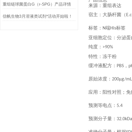
重组链球菌蛋白G（r-SPG）产品详情
来源：重组表达
宿主：大肠杆菌（
E.c
信帆生物3月溶液类试剂*活动开始啦！
标签：
端
标签
N
His
亚细胞定位：分
纯度：
>90%
特性：冻干粉
缓冲液配方：
，
PBS
p
原始浓度：
200
应用：阳性对照；免
预测等电点：
5.4
预测分子量：
3
准确分子量：根据