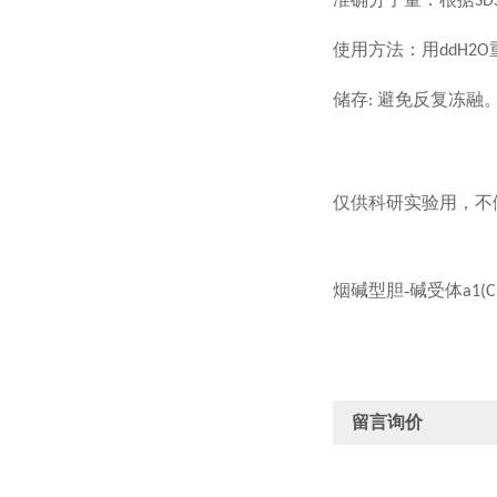
SD
使用方法：
用
ddH2O
储存
避免反复冻融
:
仅供科研实验用，不
烟碱型胆-碱受体
a1(
留言询价