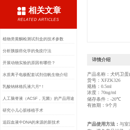
相关文章
RELATED ARTICLES
植物类黄酮检测试剂盒的技术参数
分析胰腺癌化学的免疫疗法
详情介绍
开展动物实验的原因有哪些？
产品名称：犬钙卫蛋
水质离子电极配套试剂信帆生物介绍
货号：
XFZK
326
规格：
0.5ml
乳酸钠林格氏液六月*！
浓度：
70
ng/ml
人工脑脊液（ACSF，无菌）的产品用途
储存条件：
-20
℃
有效期：
9
个月
研究小儿心脏移植手术
追踪血液中DNA的来源的新技术
产品使用方法：
与室