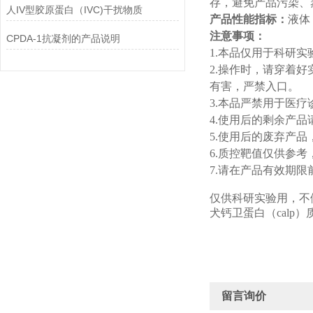
存，避免产品污染、
人IV型胶原蛋白（IVC)干扰物质
产品性
能
指标：
液体
注意事项：
CPDA-1抗凝剂的产品说明
1.
本品仅用于科研实
2.
操作时，请穿着好
有害，严禁入口。
3.
本品严禁用于医疗
4.
使用后的剩余产品
5.
使用后的废弃产品
6.
质控靶值仅供参考
7.
请在产品有效期限
仅供科研实验用，不
犬钙卫蛋白（
calp
）
留言询价