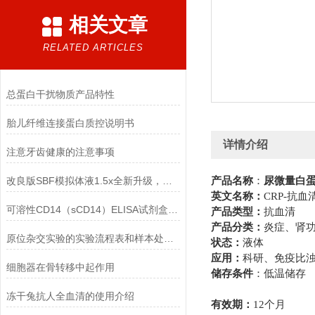
相关文章
RELATED ARTICLES
总蛋白干扰物质产品特性
胎儿纤维连接蛋白质控说明书
详情介绍
注意牙齿健康的注意事项
改良版SBF模拟体液1.5x全新升级，现配现用质量更
产品名称
：
尿微量白
英文名称：
CRP
-
抗血
可溶性CD14（sCD14）ELISA试剂盒太了
产品类型：
抗血清
产品分类：
炎症、肾
原位杂交实验的实验流程表和样本处理注意事项
状态：
液体
应用：
科研、免疫比
细胞器在骨转移中起作用
储存条件
：
低温储存
冻干兔抗人全血清的使用介绍
有效期
：
12
个月