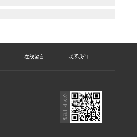
在线留言
联系我们
公
众
号
二
维
码