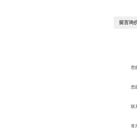
留言询
您
您
联
常