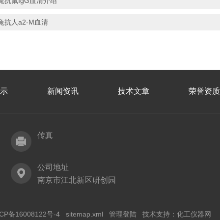
兔抗鼠IgG血清介绍
兔抗人a2-M血清
示
新闻资讯
技术文章
荣誉资质
传真
公司地址
南京市江北新区研创园
CP备16008122号-4
sitemap.xml
管理登陆
技术支持：
化工仪器网