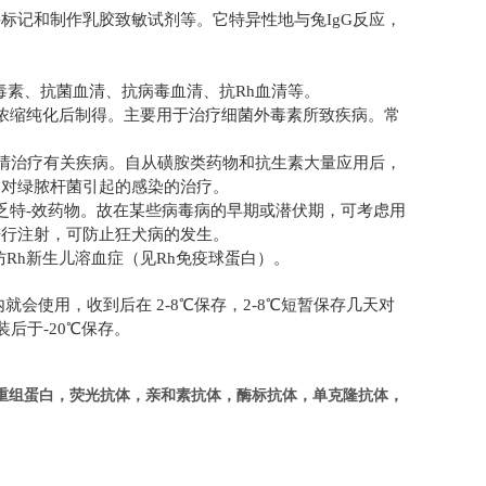
酶标记和制作乳胶致敏试剂等。它特异性地与兔
IgG
反应，
毒素、抗菌血清、抗病毒血清、抗
Rh
血清等。
浓缩纯化后制得。主要用于治疗细菌外毒素所致疾病。常
清治疗有关疾病。自从磺胺类药物和抗生素大量应用后，
如对绿脓杆菌引起的感染的治疗。
乏特
-
效药物。故在某些病毒病的早期或潜伏期，可考虑用
进行注射，可防止狂犬病的发生。
防
Rh
新生儿溶血症（见
Rh
免疫球蛋白）。
内就会使用，收到后在
2-8
℃保存，
2-8
℃短暂保存几天对
装后于
-20
℃保存。
重组蛋白，荧光抗体，
亲和素抗体，酶标抗体，单克隆抗体，