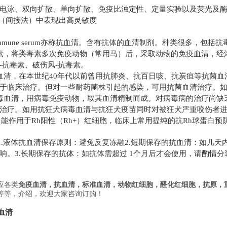
电泳、双向扩散、单向扩散、免疫比浊定性、定量实验以及荧光及
（间接法）中表现出高灵敏度
mmune serum
亦称抗血清。含有抗体的血清制剂。种类很多，包括抗
素，将类毒素多次免疫动物（常用马）后，采取动物的免疫血清，经
-
抗毒素、破伤风
-
抗毒素。
血清，在本世纪
40
年代以前曾用抗肺炎、抗百日咳、抗炭疽等抗菌血
于临床治疗。但对一些耐药菌株引起的感染，可用抗菌血清治疗。
毒血清，用病毒免疫动物，取其血清精制而成。对病毒病的治疗尚缺
治疗。如用抗狂犬病毒血清与抗狂犬疫苗同时对被狂犬严重咬伤者
，能作用于
Rh
阳性（
Rh+
）红细胞，临床上常用提纯的抗
Rh
球蛋白预
.
液体抗血清保存原则：避免反复冻融
2.
短期保存的抗血清：如几天
响。
3.
长期保存的抗体：如抗体需超过
1
个月后才会使用，请酌情分
应各类
免疫血清，
抗
血清，标准血清，
动物红细胞，醛化红细胞
，抗原，
等等，介绍，欢迎大家咨询订购！
血清