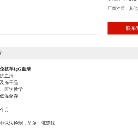
厂商性质：其他
联系
绍
兔抗羊
IgG
血清
抗血清
及冻干品
、
医学教学
低温储存
个月
电泳法检测，呈单一沉淀线