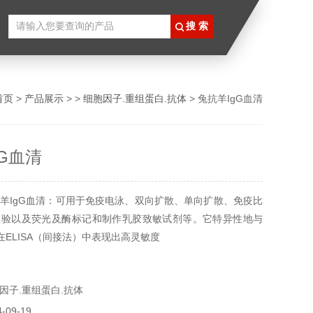
首页
>
产品展示
> >
细胞因子.重组蛋白.抗体
> 兔抗羊IgG血清
gG血清
羊IgG血清：可用于免疫电泳、双向扩散、单向扩散、免疫比
实验以及荧光及酶标记和制作乳胶致敏试剂等。它特异性地与
在ELISA（间接法）中表现出高灵敏度
因子.重组蛋白.抗体
09-19