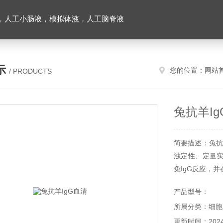
，人工小肠液，模拟体液，人工脑脊液
示
您的位置：
网站
/ PRODUCTS
兔抗羊I
简要描述：兔抗
浊定性、定量
兔IgG反应，并
产品型号：
所属分类：细胞
更新时间：2024-