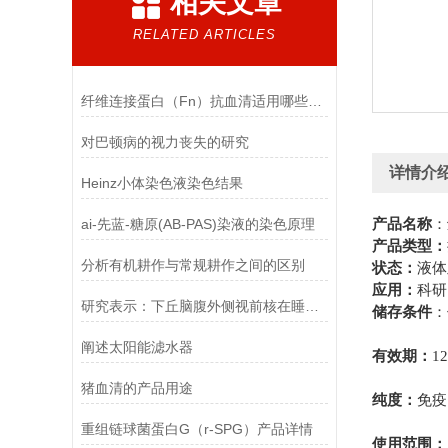
相关文章
RELATED ARTICLES
纤维连接蛋白（Fn）抗血清适用哪些实验
对巴顿病的视力丧失的研究
详情介
Heinz小体染色液染色结果
ai-先蓝-糖原(AB-PAS)染液的染色原理
产品名称
：
产品类型：
分析有机耕作与常规耕作之间的区别
状态：
液体
应用：
科研
研究表示：下丘脑腹外侧视前核在睡眠中其中至关重要的作用
储存条件
：
阐述太阳能滤水器
有效期
：
12
猪血清的产品用途
纯度：
免疫
重组链球菌蛋白G（r-SPG）产品详情
使用范围：