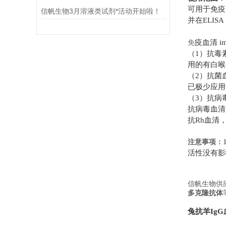
可用于免疫
信帆生物3月溶液类试剂*活动开始啦！
并在
ELISA
疫血清
i
免
（
1
）抗毒
用的有白喉
（
2
）抗菌
已极少应用
（
3
）抗病
抗病毒血清
抗
Rh
血清
1
注意事项：
活性没有影
信帆生物供
多克隆抗体
兔抗羊
IgG