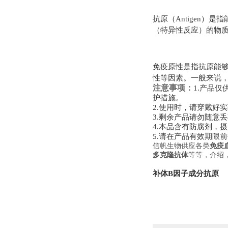
抗原（
Antigen
）是指
（特异性反应）的物
免疫原性是指抗原能
性等因素。一般来说
注意事项：
1.
产品仅
护措施。
2.
使用时，请穿戴好实
3.
剩余产品请勿随意丢
4.
本品含有防腐剂，摄
5.
请在产品有效期限前
信帆生物供应各类
免疫
多克隆抗体
等等，介绍
补体
B
因子成分
抗原