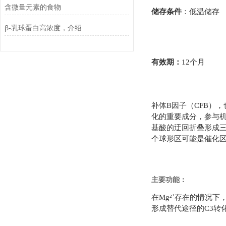
含微量元素的食物
储存条件
：
低温储存
β-乳球蛋白高浓度，介绍
有效期
：
12
个月
补体
B
因子（
CFB
），
化的重要成分，参与
基酸的迂回折叠形成
个球形区可能是催化
主要功能：
在
Mg
²⁺存在的情况下
形成替代途径的
C3
转