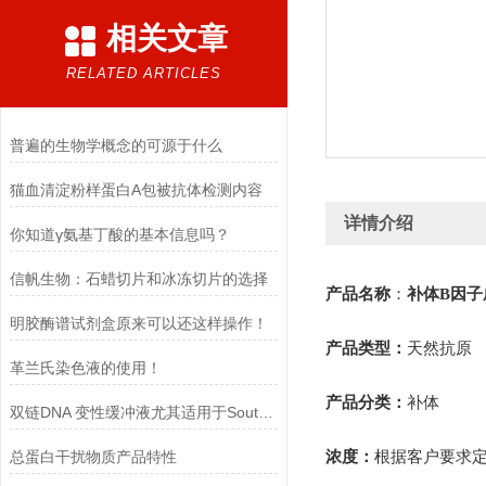
相关文章
RELATED ARTICLES
普遍的生物学概念的可源于什么
猫血清淀粉样蛋白A包被抗体检测内容
详情介绍
你知道γ氨基丁酸的基本信息吗？
信帆生物：石蜡切片和冰冻切片的选择​
产品名称
：
补体
B
因子
明胶酶谱试剂盒原来可以还这样操作！
产品类型：
天然抗原
革兰氏染色液的使用！
产品分类
：
补体
双链DNA 变性缓冲液尤其适用于Southern blot 实验
总蛋白干扰物质产品特性
浓度
：
根据客户要求