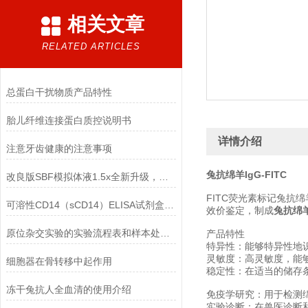
相关文章
RELATED ARTICLES
总蛋白干扰物质产品特性
胎儿纤维连接蛋白质控说明书
详情介绍
注意牙齿健康的注意事项
兔抗绵羊IgG-FITC
改良版SBF模拟体液1.5x全新升级，现配现用质量更
FITC荧光素标记兔抗
可溶性CD14（sCD14）ELISA试剂盒太了
效价鉴定，制成
兔抗绵羊I
原位杂交实验的实验流程表和样本处理注意事项
产品特性
特异性：能够特异性地识
灵敏度：高灵敏度，能够
细胞器在骨转移中起作用
稳定性：在适当的储存
冻干兔抗人全血清的使用介绍
免疫学研究：用于检测
实验诊断：在兽医诊断