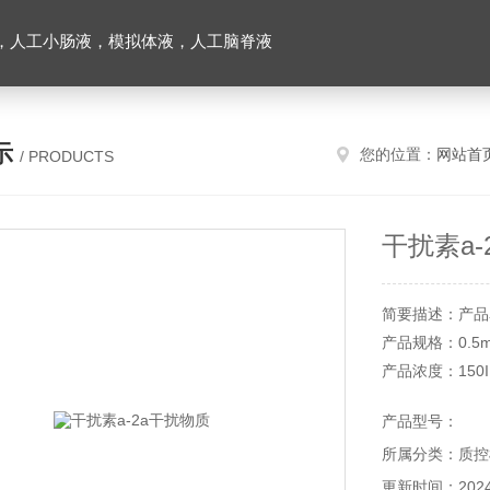
，人工小肠液，模拟体液，人工脑脊液
示
您的位置：
网站首
/ PRODUCTS
干扰素a-
简要描述：产品
产品规格：0.5m
产品浓度：150IU
储存条件：-20
产品型号：
有效期：9个月
所属分类：质控
本产品仅供科研
更新时间：2024-