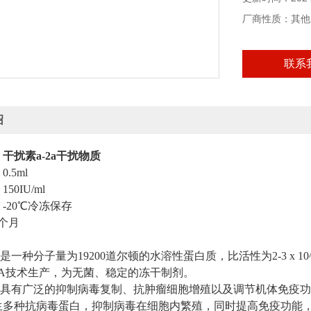
厂商性质：其他
联系
绍
：
干扰素a-2a干扰物质
.5ml
0IU/ml
-20℃冷冻保存
个月
：
2a是一种分子量为19200道尔顿的水溶性蛋白质，比活性为2-3 x
NA技术生产，为无菌、稳定的冻干制剂。
-2a具有广泛的抑制病毒复制、抗肿瘤细胞增殖以及调节机体免疫
生多种抗病毒蛋白，抑制病毒在细胞内繁殖，同时提高免疫功能