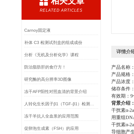
相关文章
RELATED ARTICLES
Carnoy固定液
补体 C3 检测试剂盒的组成成份
详情介
分析《无机及分析化学》课程
防治脂肪肝的食疗方！
产品名称
产品规格：0
研究酶的高分辨率3D图像
产品浓度：15
储存条件：
冻干AFP阳性对照血清的背景介绍
有效期：9
背景介绍
人转化生长因子β1（TGF-β1）检测试剂盒(ELISA方法) 的正确使用方法
干扰素α-
冻干羊抗人全血浆的应用范围
用重组D
干扰素α
促卵泡生成素（FSH）的应用
导细胞产