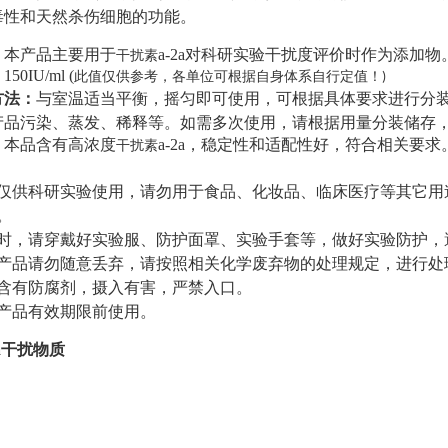
毒性和天然杀伤细胞的功能。
：
本产品主要用于
a-2a
对科研实验干扰度评价时作为添加物
干扰素
：
150IU/ml
(
此值仅供参考，各单位可根据自身体系自行定值！
)
方法：
与室温适当平衡，摇匀即可使用，可根据具体要求进行分
产品污染、蒸发、稀释等。如需多次使用，请根据用量分装储存
：
本品含有高浓度
a-2a
，稳定性和适配性好，符合相关要求
干扰素
：
仅供科研实验使用，请勿用于食品、化妆品、临床医疗等其它用
。
时，请穿戴好实验服、防护面罩、实验手套等，做好实验防护，
产品请勿随意丢弃，请按照相关化学废弃物的处理规定，进行处
含有防腐剂，摄入有害，严禁入口。
产品有效期限前使用。
2a干扰物质