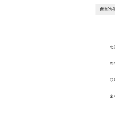
留言询
您
您
联
常