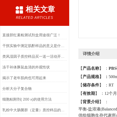
相关文章
RELATED ARTICLES
直接胆红素检测试剂盒用途很广泛！
干扰实验中测定肌酐样品的意义是什么？
详情介绍
类风湿因子质控样品买一送一活动开始啦
冻干补体豚鼠血清的外观性状
【
产品名称
】
：
PB
【
产品规格】
：
500
揭示了老年肌肉也可用起来
【
储存条件
】
：
分析大分子复合物
【
有效期
】
：
12个月
细胞粘附剂( 200 x)的使用方法
【
背景介绍
】
：
平衡-盐溶液
(Bala
乳粉中大肠菌群（定量）质控样品的使用说明
供给细胞生存代谢所