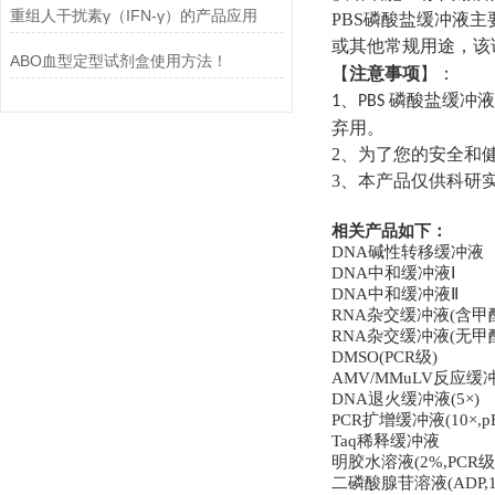
重组人干扰素γ（IFN-γ）的产品应用
PBS
磷酸盐缓冲液主
或其他常规用途，该
ABO血型定型试剂盒使用方法！
【
注意事项
】
：
磷酸盐缓冲液
1、
PBS
弃用。
2、
为了您的安全和
3、
本产品仅供科研
相关产品如下：
DNA
碱性转移缓冲液
DNA
中和缓冲液Ⅰ
DNA
中和缓冲液Ⅱ
RNA
杂交缓冲液
(
含甲
RNA
杂交缓冲液
(
无甲
DMSO(PCR
级
)
AMV/MMuLV
反应缓
DNA
退火缓冲液
(5
×
)
PCR
扩增缓冲液
(10
×
,p
Taq
稀释缓冲液
明胶水溶液
(2%,PCR
级
二磷酸腺苷溶液
(ADP,