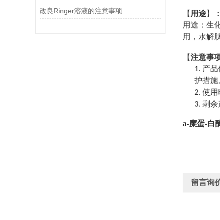
改良Ringer溶液的注意事项
【
用途
】
用途：生
用，水解
【
注意事
产品
1.
护措施
使用
2.
剩余
3.
a-糜蛋
-
白
留言询