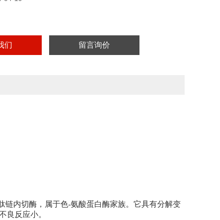
实验用，不做其他用途。
我们
留言询价
肽链内切酶，属于色-氨酸蛋白酶家族。它具有分解变
、不良反应小。