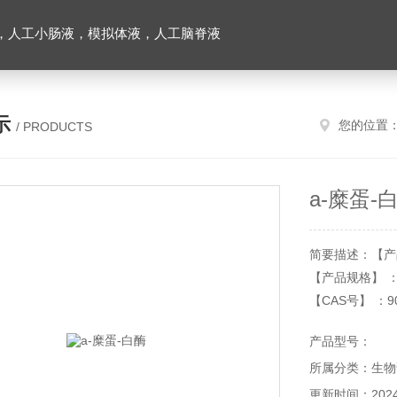
，人工小肠液，模拟体液，人工脑脊液
示
您的位置
/ PRODUCTS
a-糜蛋-
简要描述：【产品
【产品规格】 ：
【CAS号】 ：90
【级别】：US
产品型号：
【分子量】：25
所属分类：生物
【活力】：≥1500U
【储存条件】 ：
更新时间：2024-