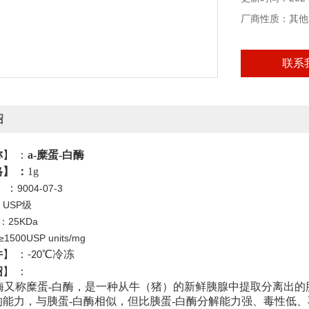
本产品仅供科研
厂商性质：其他
联系
绍
称
】
：
a-糜蛋
-
白酶
格】
：
1g
】
：
9004-07-3
：
USP
级
25KDa
：
≥1500USP units/mg
件
】
：
℃
冷冻
-20
绍
】
：
酶又称糜蛋-白酶，是一种从牛（猪）的新鲜胰腺中提取分离出的
的能力，与胰蛋-白酶相似，但比胰蛋-白酶分解能力强、毒性低