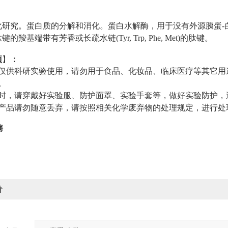
：
化研究。蛋白质的分解和消化。蛋白水解酶，用于没有外源胰蛋-
肽键的羧基端带有芳香或长疏水链
(Tyr, Trp, Phe, Met)
的肽键。
项
】
：
仅供科研实验使用，请勿用于食品、化妆品、临床医疗等其它用
。
时，请穿戴好实验服、防护面罩、实验手套等，做好实验防护，
产品请勿随意丢弃，请按照相关化学废弃物的处理规定，进行处
酶
价