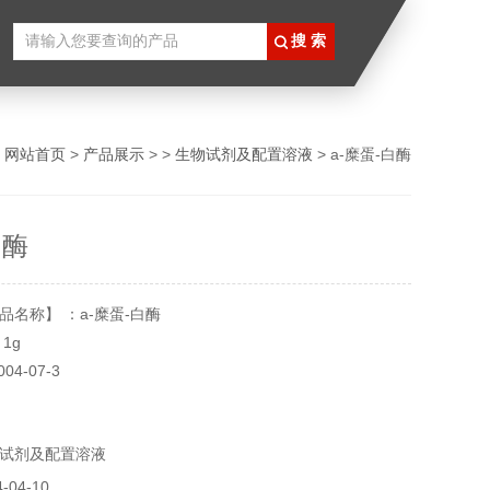
：
网站首页
>
产品展示
> >
生物试剂及配置溶液
> a-糜蛋-白酶
白酶
名称】 ：a-糜蛋-白酶
1g
04-07-3
P级
KDa
试剂及配置溶液
SP units/mg
-20℃冷冻
04-10