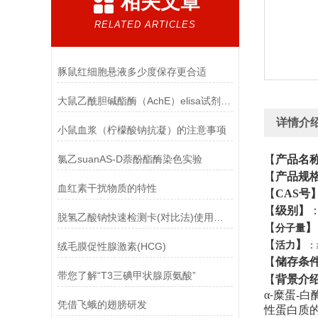
相关文章
RELATED ARTICLES
豚鼠红细胞悬液多少度保存更合适
大鼠乙酰胆碱酯酶（AchE）elisa试剂盒的检测技术
详情介
小鼠血浆（柠檬酸钠抗凝）的注意事项
氯乙suanAS-D萘酚酯酶染色实验
【
产品名
【
产品规
血红素干扰物质的特性
【
CAS号
【
级别
】
脱氢乙酸钠快速检测卡(对比法)使用方法
【
】
分子量
【
】
活力
：
绒毛膜促性腺激素(HCG)
【
储存条
带您了解“T3三碘甲状腺原氨酸”
【
背景介
α
糜蛋-白
-
凭借飞蛾的翅膀研发
性蛋白质