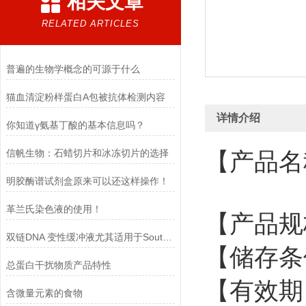
相关文章
RELATED ARTICLES
普遍的生物学概念的可源于什么
猫血清淀粉样蛋白A包被抗体检测内容
详情介绍
你知道γ氨基丁酸的基本信息吗？
信帆生物：石蜡切片和冰冻切片的选择​
【产品名
明胶酶谱试剂盒原来可以还这样操作！
革兰氏染色液的使用！
【产品规
双链DNA 变性缓冲液尤其适用于Southern blot 实验
【储存条
总蛋白干扰物质产品特性
【有效期
含微量元素的食物