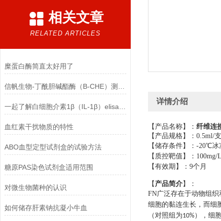
相关文章
RELATED ARTICLES
糜蛋白酶简直太好用了
信帆生物-丁酰胆碱酯酶（B-CHE）测定试剂盒产品优点
详情介绍
一起了解白细胞介素1β（IL-1β）elisa试剂盒吧
血红素干扰物质的特性
【产品名称】：
纤维连
【产品规格】：
0.5ml/
【储存条件】：
-20
℃冰
ABO血型定型试剂盒的试验方法
【质控靶值】：
100mg/
【有效期】：
9
个月
糖原PAS染色试剂盒适用范围
：
【
产品简介
】
对微生物菌种的认识
FN
广泛存在于动物组织
细胞的黏连生长，而细
如何储存肝素钠抗凝小牛血
（对照组为
），细
10%