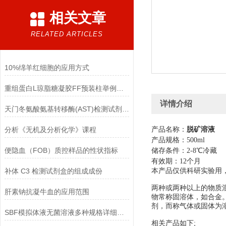
相关文章
RELATED ARTICLES
10%绵羊红细胞的应用方式
重组蛋白L琼脂糖凝胶FF预装柱举例使用
详情介绍
天门冬氨酸氨基转移酶(AST)检测试剂盒(赖氏微板法)的参考范围
分析《无机及分析化学》课程
产品名称：
脱矿溶液
产品规格：
50
便隐血（FOB）质控样品的性状指标
储存条件：
2-8℃冷藏
有效期：
12个月
补体 C3 检测试剂盒的组成成份
本产品仅供科研实验用
两种或两种以上的物质
肝素钠抗凝牛血的应用范围
物常称固溶体，如合金
剂，而称气体或固体为
SBF模拟体液无菌溶液多种规格详细说明
相关产品如下
;