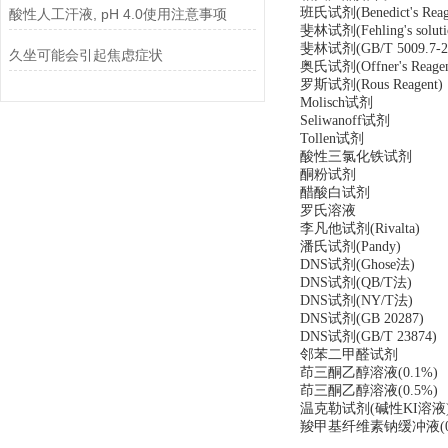
班氏试剂
(Benedict's Rea
酸性人工汗液, pH 4.0使用注意事项
斐林试剂
(Fehling's solut
斐林试剂
(GB/T 5009.7-2
久坐可能会引起焦虑症状
奥氏试剂
(Offner's Reage
罗斯试剂
(Rous Reagent)
Molisch试剂
Seliwanoff试剂
Tollen试剂
酸性三氯化铁试剂
酮粉试剂
醋酸白试剂
罗氏溶液
李凡他试剂
(Rivalta)
潘氏试剂
(Pandy)
DNS试剂(Ghose法)
DNS试剂(QB/T法)
DNS试剂(NY/T法
)
DNS试剂(GB 20287)
DNS试剂(GB/T 23874)
邻苯二甲醛试剂
茚三酮乙醇溶液(0.1%)
茚三酮乙醇溶液(0.5%)
温克勒试剂(碱性KI溶液
羧甲基纤维素钠缓冲液(0.6