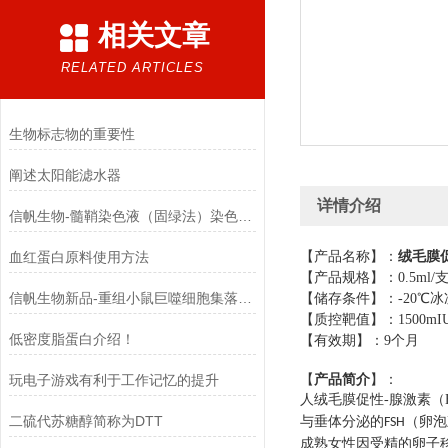
相关文章
RELATED ARTICLES
生物标志物的重要性
阐述太阳能滤水器
详情介绍
信帆生物-髓鞘染色液（固绿法）染色结果
血红蛋白原料使用方法
【产品名称】：
绒毛膜
【产品规格】：
0.5ml/
信帆生物新品-重组小鼠巨噬细胞集落刺激因子
【储存条件】：
-20
℃冰
【质控靶值】：
1500mI
低密度脂蛋白介绍！
【有效期】：
9
个月
：
玩电子游戏有利于工作记忆的提升
【
产品简介
】
人绒毛膜促性-腺激素（
二硫代苏糖醇简称为DTT
与垂体分泌的
（卵泡
FSH
成熟女性因受精的卵子