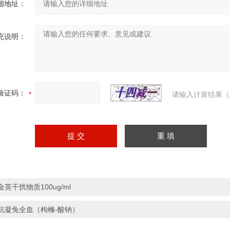
细地址：
充说明：
验证码：
请输入计算结果（
金英干扰物质100ug/ml
抗凝兔全血（枸橼-酸钠）