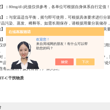
度】：
80mg/dl (
此值仅供参考，各单位可根据自身体系自行定值
法】：
与室温适当平衡，摇匀即可使用，可根据具体要求进行分
产品污染、蒸发、稀释等。如需长期保存，请根据用量分装储存
性】：
本品含有高浓度
抗坏血酸
，稳定性和适配性好，符合相关
欢迎您！
项】：
来自局域网的朋友！有什么可以帮
仅供科研实验使用，请勿用于食品、化妆品、临床医疗等其它用
助您的吗？
。
时，请穿戴好实验服、防护面罩、实验手套等，做好实验防护，
产品请勿随意丢弃，请按照相关化学废弃物的处理规定，进行处
含有防腐剂，摄入有害，严禁入口。
IT-C干扰物质
价