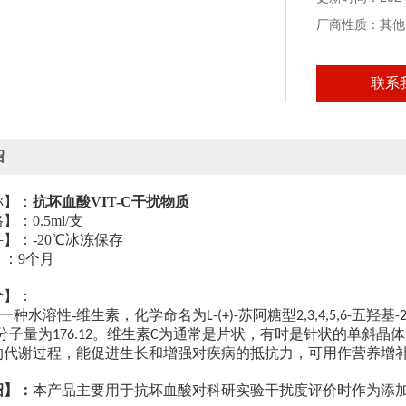
厂商性质：其他
联系
绍
称】：
抗坏血酸
VIT-C
干扰物质
格】：
0.5ml/
支
件】：
-20
℃冰冻保存
】：
9
个月
介
】
：
一种水溶性-维生素，化学命名为
苏阿糖型
五羟基
L-(+)-
2,3,4,5,6-
-2
分子量为
。维生素
为通常是片状，有时是针状的单斜晶体
176.12
C
的代谢过程，能促进生长和增强对疾病的抵抗力，可用作营养增
绍】：
本产品主要用于抗坏血酸对科研实验干扰度评价时作为添