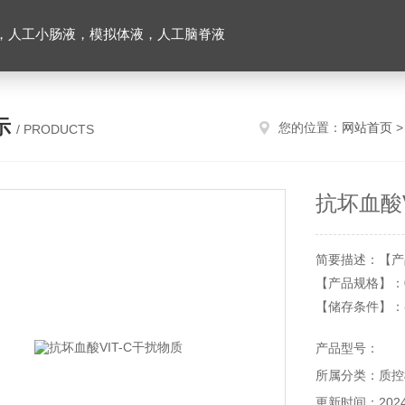
，人工小肠液，模拟体液，人工脑脊液
示
您的位置：
网站首页
/ PRODUCTS
抗坏血酸V
简要描述：【产
【产品规格】：0.
【储存条件】：
【有效期】：9
产品型号：
本产品仅供科研
所属分类：质控
更新时间：2024-