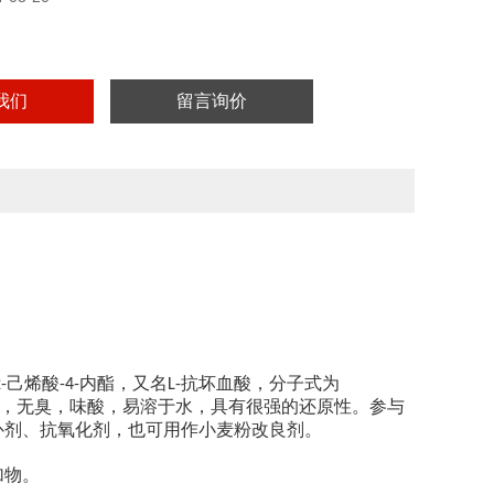
我们
留言询价
己烯酸
内酯，又名
抗坏血酸，分子式为
-
-4-
L-
，无臭，味酸，易溶于水，具有很强的还原性。参与
补剂、抗氧化剂，也可用作小麦粉改良剂。
加物。