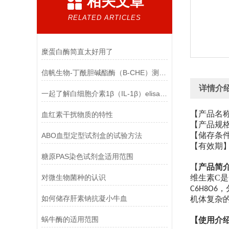
相关文章
RELATED ARTICLES
糜蛋白酶简直太好用了
信帆生物-丁酰胆碱酯酶（B-CHE）测定试剂盒产品优点
详情介
一起了解白细胞介素1β（IL-1β）elisa试剂盒吧
【产品名
血红素干扰物质的特性
【产品规
【储存条
ABO血型定型试剂盒的试验方法
【有效期
糖原PAS染色试剂盒适用范围
【
产品简
对微生物菌种的认识
维生素
C
是
，
C6H8O6
如何储存肝素钠抗凝小牛血
机体复杂
蜗牛酶的适用范围
【使用介