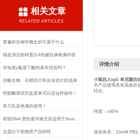
相关文章
RELATED ARTICLES
普遍的生物学概念的可源于什么
猫血清淀粉样蛋白A包被抗体检测内容
详情介绍
你知道γ氨基丁酸的基本信息吗？
小鼠抗人IgG 单克隆抗
信帆生物：石蜡切片和冰冻切片的选择​
本产品使用具有高效价抗
结合。
明胶酶谱试剂盒原来可以还这样操作！
革兰氏染色液的使用！
纯度：≥95%
双链DNA 变性缓冲液尤其适用于Southern blot 实验
总蛋白干扰物质产品特性
保存体系：10mM PBS