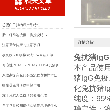
相关文章
RELATED ARTICLES
总蛋白干扰物质产品特性
胎儿纤维连接蛋白质控说明书
详情介绍
注意牙齿健康的注意事项
改良版SBF模拟体液1.5x全新升级，现配现用质量更
兔抗猪Ig
可溶性CD14（sCD14）ELISA试剂盒太了
本产品使
原位杂交实验的实验流程表和样本处理注意事项
猪IgG免
细胞器在骨转移中起作用
化兔抗猪I
冻干兔抗人全血清的使用介绍
纯度：95
单宁含量检测试剂盒操作原理是什么！
稳定性：液