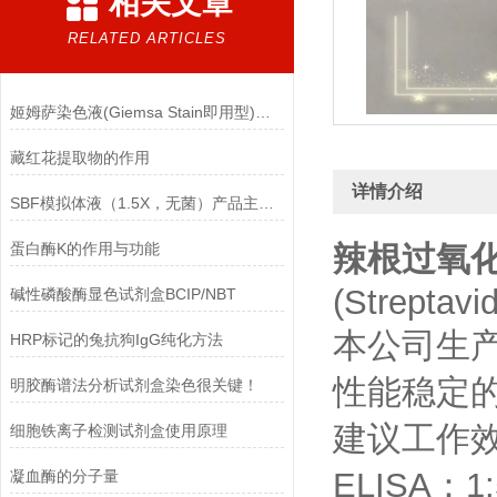
相关文章
RELATED ARTICLES
姬姆萨染色液(Giemsa Stain即用型)的注意事项
藏红花提取物的作用
详情介绍
SBF模拟体液（1.5X，无菌）产品主要成分
蛋白酶K的作用与功能
辣根过氧
(Streptavi
碱性磷酸酶显色试剂盒BCIP/NBT
本公司生
HRP标记的兔抗狗IgG纯化方法
性能稳定
明胶酶谱法分析试剂盒染色很关键！
建议工作效
细胞铁离子检测试剂盒使用原理
ELISA：1
凝血酶的分子量